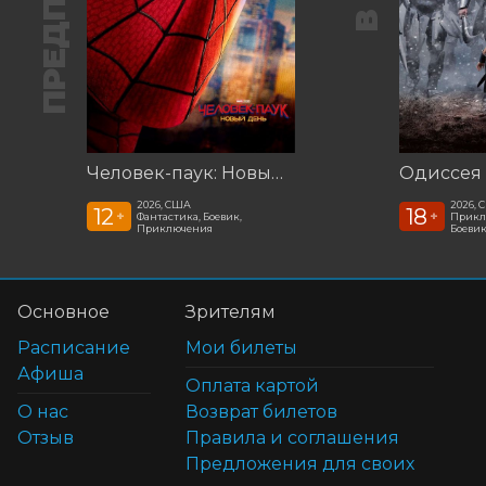
Человек-паук: Новый день ***предс.обсл. Команда Познавалова. Тайна едкого дыма
2026, США
2026, 
12
18
+
+
Фантастика, Боевик,
Прикл
Приключения
Боеви
Основное
Зрителям
Расписание
Мои билеты
Афиша
Оплата картой
О нас
Возврат билетов
Отзыв
Правила и соглашения
Предложения для своих