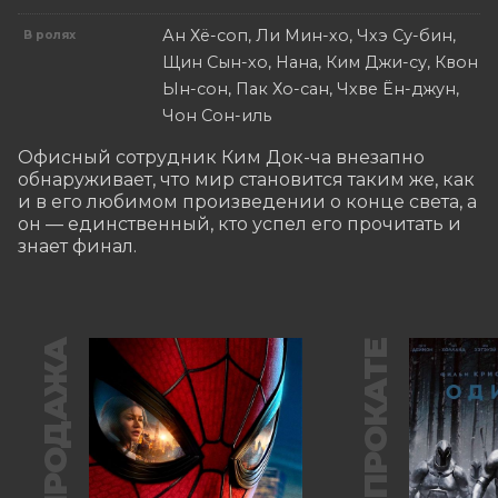
Ан Хё-соп, Ли Мин-хо, Чхэ Су-бин,
В ролях
Щин Сын-хо, Нана, Ким Джи-су, Квон
Ын-сон, Пак Хо-сан, Чхве Ён-джун,
Чон Сон-иль
Офисный сотрудник Ким Док-ча внезапно 
обнаруживает, что мир становится таким же, как 
и в его любимом произведении о конце света, а 
он — единственный, кто успел его прочитать и 
знает финал.
ПРЕДПРОДАЖА
В ПРОКАТЕ