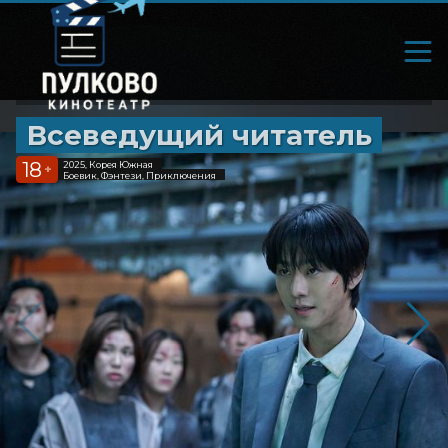
Всеведущий читатель
18
2025, Корея Южная
+
Боевик, Фэнтези, Приключения