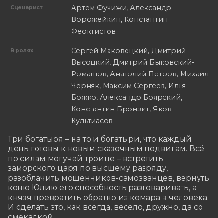
Артём Фучижи, Александр
Сценарист
Ворожейкин, Константин
Феоктистов
Сергей Маковецкий, Дмитрий
В ролях
Высоцкий, Дмитрий Быковский-
Ромашов, Анатолий Петров, Михаил
Черняк, Максим Сергеев, Илья
Божко, Александр Боярский,
Константин Бронзит, Яков
Культиасов
Три богатыря – на то и богатыри, что каждый 
день готовы к новым сказочным подвигам. Всё 
по силам могучей троице – встретить 
заморского царя по высшему разряду, 
разоблачить мошенников-самозванцев, вернуть 
коню Юлию его способность разговаривать, а 
князя превратить обратно из комара в человека. 
И сделать это, как всегда, весело, дружно, да со 
смекалкой.