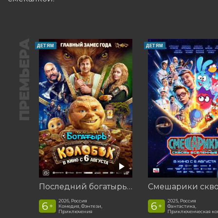
ПРЕМЬЕРА
ДЕТЯМ
ДЕТЯМ
Последний богатырь. Колобок
2026, Россия
2025, Россия
6
6
+
+
Комедия, Фэнтези,
Фантастика,
Приключения
Приключенческая к