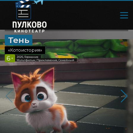
Тень
«Котоистория»
6
2026, Германия
+
Мультфильм, Приключения, Семейный