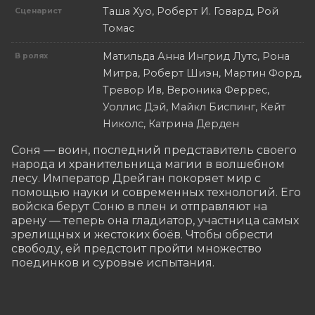
Таша Хуо, Роберт И. Говард, Рой
Сценарист
Томас
Матильда Анна Ингрид Лутс, Рона
В ролях
Митра, Роберт Шиэн, Мартин Форд,
Тревор Ив, Вероника Феррес,
Уоллис Дэй, Майкл Биспинг, Кейт
Николс, Катрина Дерден
Соня — воин, последний представитель своего 
народа и хранительница магии в волшебном 
лесу. Император Дрейган покоряет мир с 
помощью науки и современных технологий. Его 
войска берут Соню в плен и отправляют на 
арену — теперь она гладиатор, участница самых 
зрелищных и жестоких боёв. Чтобы обрести 
свободу, ей предстоит пройти множество 
поединков и суровые испытания.