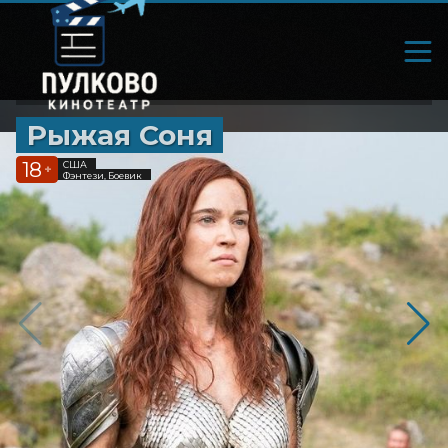
Рыжая Соня
18
США
+
Фэнтези, Боевик