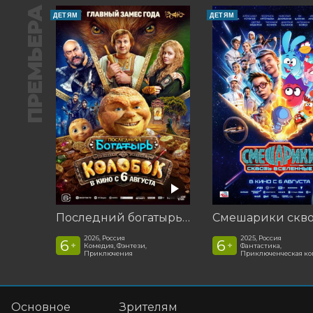
ПРЕМЬЕРА
ДЕТЯМ
ДЕТЯМ
Последний богатырь. Колобок
2026, Россия
2025, Россия
6
6
+
+
Комедия, Фэнтези,
Фантастика,
Приключения
Приключенческая к
Основное
Зрителям