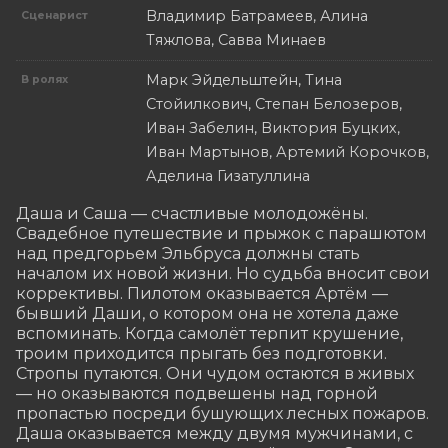
Владимир Батрамеев, Алина
Сценарист
Тяжлова, Савва Минаев
Марк Эйдельштейн, Тина
В ролях
Стойилкович, Степан Белозеров,
Иван Забелин, Виктория Буцких,
Иван Мартынов, Артемий Корочков,
Аделина Гизатуллина
Даша и Саша — счастливые молодожёны. 
Свадебное путешествие и прыжок с парашютом 
над предгорьем Эльбруса должны стать 
началом их новой жизни. Но судьба вносит свои 
коррективы. Пилотом оказывается Артём — 
бывший Даши, о котором она не хотела даже 
вспоминать. Когда самолёт терпит крушение, 
троим приходится прыгать без подготовки. 
Стропы путаются. Они чудом остаются в живых 
— но оказываются подвешены над горной 
пропастью посреди бушующих лесных пожаров. 
Даша оказывается между двумя мужчинами, с 