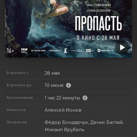
28 мая
В прокате с
10 июня
В прокате до
1 час 22 минуты
Хронометраж
Алексей Ионов
Режиссер
Фёдор Бондарчук, Денис Баглай,
Продюсер
Михаил Врубель