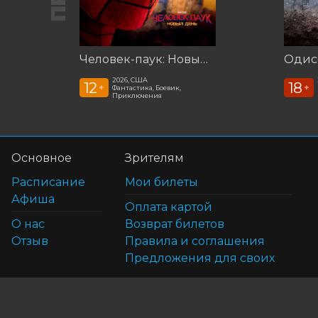
Человек-паук: Новый день ***предс.обсл. Команда Познавалова. Тайна едкого дыма
2026, США
12
18
+
+
Фантастика, Боевик,
Приключения
Основное
Зрителям
Расписание
Мои билеты
Афиша
Оплата картой
О нас
Возврат билетов
Отзыв
Правила и соглашения
Предложения для своих