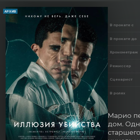
АРХИВ
В прокате с
В прокате до
Хронометраж
Режиссер
Сценарист
В ролях
Марио пе
дом. Одн
старшего