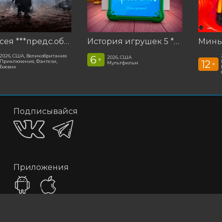
Одиссея ***предс.обсл. Команда Познавалова. Тайна едкого дыма
История игрушек 5 ***предс. обсл. Соня и Леня 1 серия
2026, США, Великобритания
6
2026, США
+
12
Приключения, Фэнтези,
Мультфильм
+
Боевик
Подписывайся
Приложения