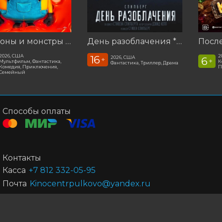
Миньоны и монстры ***предс. обсл. Соня и Леня 1 серия
День разоблачения ***предс.обсл. Команда Познавалова. Тайна едкого дыма
2026, США
2
16
2026, США
6
+
+
Мультфильм, Фантастика,
К
Фантастика, Триллер, Драма
Комедия, Приключения,
П
Семейный
Способы оплаты
Контакты
Касса
+7 812 332-05-95
Почта
Kinocentrpulkovo@yandex.ru