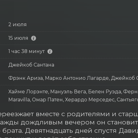
2 июля
15 июля
1 час 38 минут
Джейкоб Сантана
Фрэнк Ариза, Марко Антонио Лагарде, Джейкоб 
Хайме Лорэнте, Мануэль Вега, Белен Руэда, Ферн
Maravilla, Омар Патен, Херардо Мерседес, Сантья
реезжает вместе с родителями и стар
ажды дождливым вечером он становит
 брата. Девятнадцать дней спустя Давид