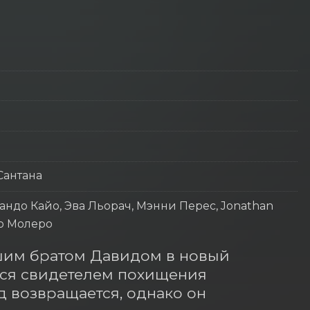
Сантана
андо Кайо, Эва Льорач, Мэнни Перес, Jonathan
го Молеро
шим братом Давидом в новый 
ся свидетелем похищения 
 возвращается, однако он 