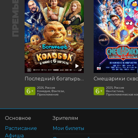
ПРЕМЬЕРА
Последний богатырь. Колобок
2026, Россия
2025, Россия
6
6
+
+
Комедия, Фэнтези,
Фантастика,
Приключения
Приключенческая к
Основное
Зрителям
Расписание
Мои билеты
Афиша