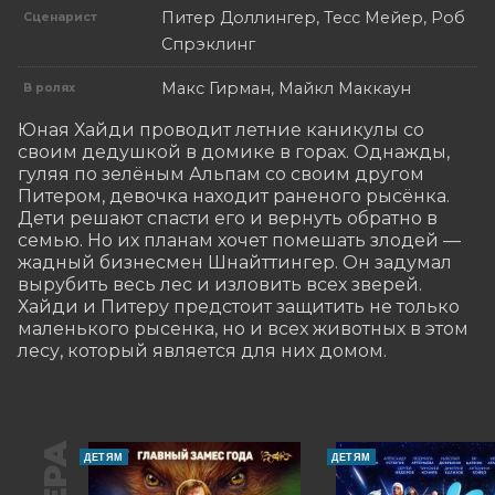
Питер Доллингер, Тесс Мейер, Роб
Сценарист
Спрэклинг
Макс Гирман, Майкл Маккаун
В ролях
Юная Хайди проводит летние каникулы со 
своим дедушкой в домике в горах. Однажды, 
гуляя по зелёным Альпам со своим другом 
Питером, девочка находит раненого рысёнка. 
Дети решают спасти его и вернуть обратно в 
семью. Но их планам хочет помешать злодей — 
жадный бизнесмен Шнайттингер. Он задумал 
вырубить весь лес и изловить всех зверей. 
Хайди и Питеру предстоит защитить не только 
маленького рысенка, но и всех животных в этом 
лесу, который является для них домом.
ДЕТЯМ
ДЕТЯМ