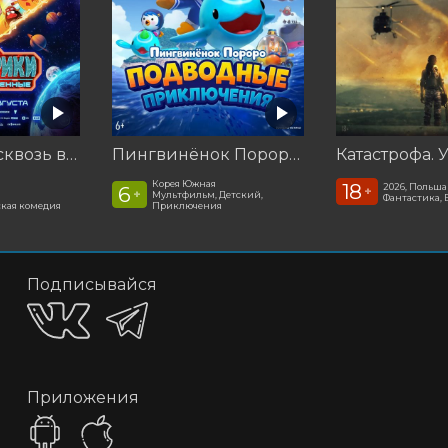
Смешарики сквозь вселенные
Пингвинёнок Пороро. Подводные приключения
Корея Южная
18
2026, Польша
6
+
+
Мультфильм, Детский,
Фантастика, 
кая комедия
Приключения
Подписывайся
Приложения