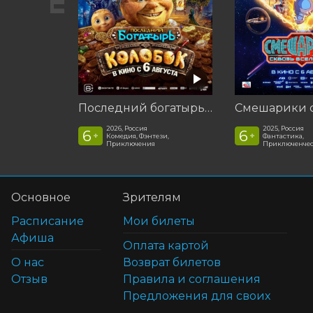
Последний богатырь. Колобок
2026, Россия
2025, Россия
6
6
+
+
Комедия, Фэнтези,
Фантастика,
Приключения
Приключенчес
Основное
Зрителям
Расписание
Мои билеты
Афиша
Оплата картой
О нас
Возврат билетов
Отзыв
Правила и соглашения
Предложения для своих