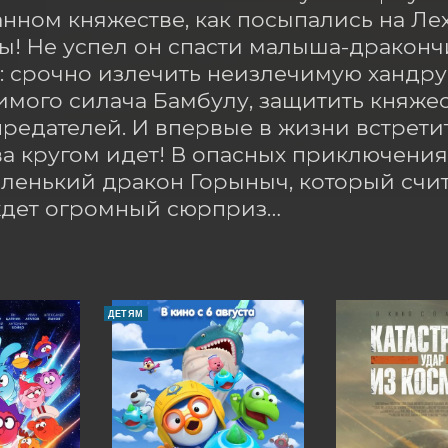
нном княжестве, как посыпались на Лех
! Не успел он спасти малыша-дракончик
: срочно излечить неизлечимую хандру
мого силача Бамбулу, защитить княжест
редателей. И впервые в жизни встретить
ва кругом идет! В опасных приключения
аленький дракон Горыныч, который счит
ждет огромный сюрприз…
ДЕТЯМ