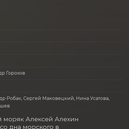
др Горохов
др Робак, Сергей Маковецкий, Нина Усатова,
ишев
й моряк Алексей Алехин 
со дна морского в 