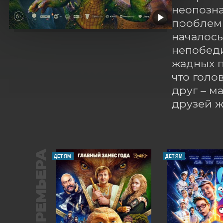
неопозна
проблемы
началось
непобеди
жадных п
что голо
друг – м
друзей 
ПРЕМЬЕРА
ДЕТЯМ
ДЕТЯМ