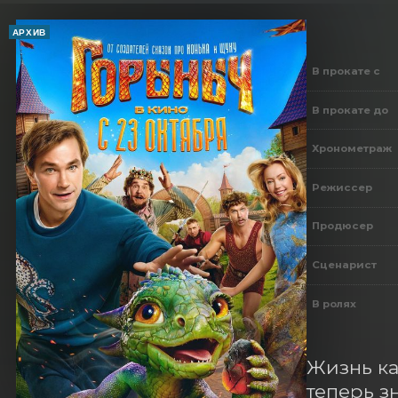
АРХИВ
В прокате с
В прокате до
Хронометраж
Режиссер
Продюсер
Сценарист
В ролях
Жизнь ка
теперь з