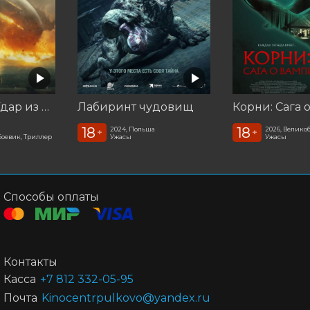
Катастрофа. Удар из космоса
Лабиринт чудовищ
18
18
2024, Польша
2026, Велико
+
+
Боевик, Триллер
Ужасы
Ужасы
Способы оплаты
Контакты
Касса
+7 812 332-05-95
Почта
Kinocentrpulkovo@yandex.ru