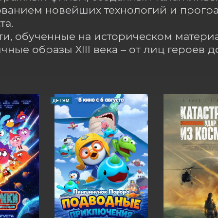
ванием новейших технологий и програ
а.

и, обученные на историческом материа
чные образы XIII века – от лиц героев 
ДЕТЯМ