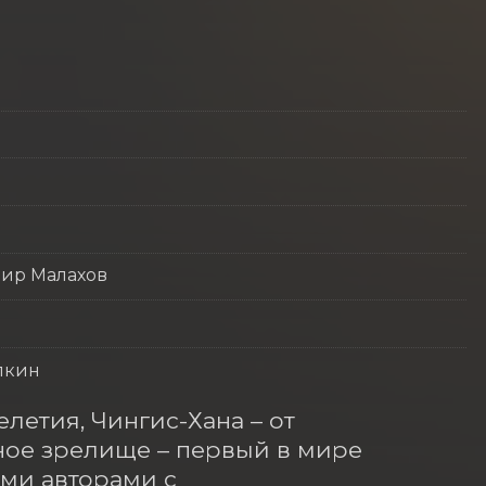
мир Малахов
пкин
етия, Чингис-Хана – от 
ое зрелище – первый в мире 
и авторами с 