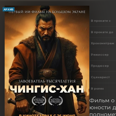
АРХИВ
В прокате с
В прокате до
Хронометраж
Режиссер
Продюсер
Сценарист
В ролях
Фильм о 
юности д
полномет