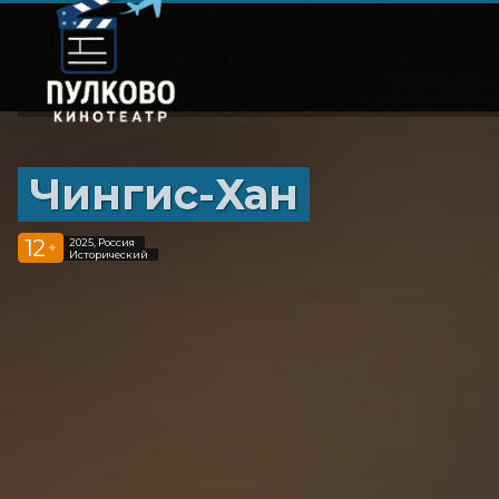
Чингис-Хан
12
2025, Россия
+
Исторический