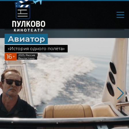
Авиатор
«История одного полёта»
16
2025, Россия
+
Фантастика