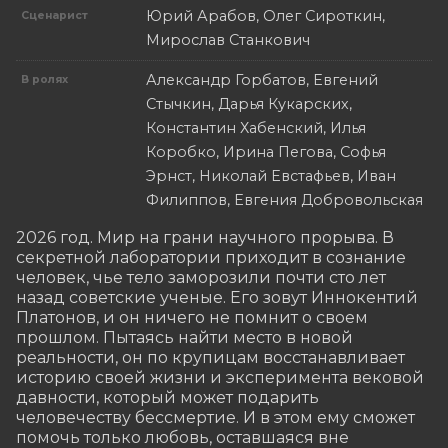
Юрий Арабов, Олег Сироткин,
Сценарист
Мирослав Станкович
Александр Горбатов, Евгений
В ролях
Стычкин, Дарья Кукарских,
Константин Хабенский, Илья
Коробко, Ирина Пегова, Софья
Эрнст, Николай Евстафьев, Иван
Филиппов, Евгения Добровольская
2026 год. Мир на грани научного прорыва. В 
секретной лаборатории приходит в сознание 
человек, чье тело заморозили почти сто лет 
назад советские ученые. Его зовут Иннокентий 
Платонов, и он ничего не помнит о своем 
прошлом. Пытаясь найти место в новой 
реальности, он по крупицам восстанавливает 
историю своей жизни и эксперимента вековой 
давности, который может подарить 
человечеству бессмертие. И в этом ему сможет 
помочь только любовь, оставшаяся вне 