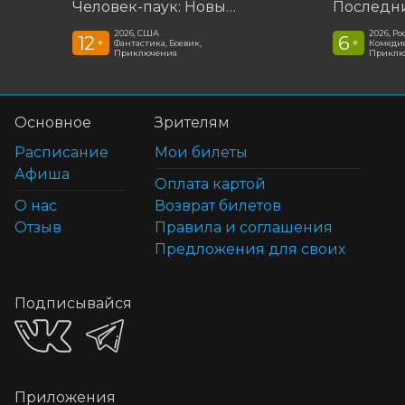
Человек-паук: Новый день ***предс.обсл. Команда Познавалова. Тайна едкого дыма
2026, США
2026, Ро
12
6
+
+
Фантастика, Боевик,
Комедия
Приключения
Приклю
Основное
Зрителям
Расписание
Мои билеты
Афиша
Оплата картой
О нас
Возврат билетов
Отзыв
Правила и соглашения
Предложения для своих
Подписывайся
Приложения